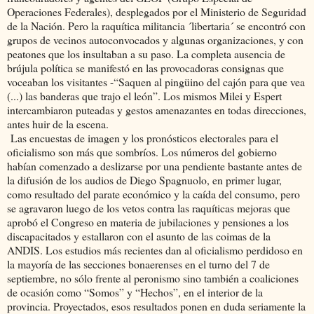
Operaciones Federales), desplegados por el Ministerio de Seguridad
de la Nación. Pero la raquítica militancia ´libertaria´ se encontró con
grupos de vecinos autoconvocados y algunas organizaciones, y con
peatones que los insultaban a su paso. La completa ausencia de
brújula política se manifestó en las provocadoras consignas que
voceaban los visitantes -“Saquen al pingüino del cajón para que vea
(...) las banderas que trajo el león”. Los mismos Milei y Espert
intercambiaron puteadas y gestos amenazantes en todas direcciones,
antes huir de la escena.
Las encuestas de imagen y los pronósticos electorales para el
oficialismo son más que sombríos. Los números del gobierno
habían comenzado a deslizarse por una pendiente bastante antes de
la difusión de los audios de Diego Spagnuolo, en primer lugar,
como resultado del parate económico y la caída del consumo, pero
se agravaron luego de los vetos contra las raquíticas mejoras que
aprobó el Congreso en materia de jubilaciones y pensiones a los
discapacitados y estallaron con el asunto de las coimas de la
ANDIS. Los estudios más recientes dan al oficialismo perdidoso en
la mayoría de las secciones bonaerenses en el turno del 7 de
septiembre, no sólo frente al peronismo sino también a coaliciones
de ocasión como “Somos” y “Hechos”, en el interior de la
provincia. Proyectados, esos resultados ponen en duda seriamente la