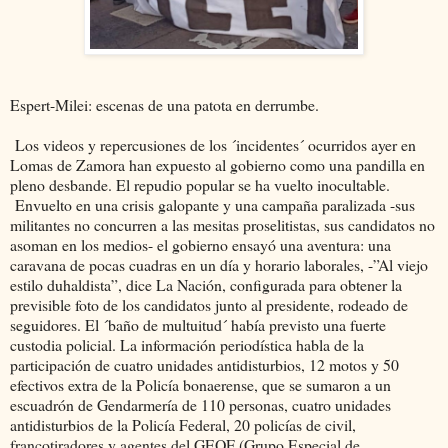
Espert-Milei: escenas de una patota en derrumbe.
Los videos y repercusiones de los ´incidentes´ ocurridos ayer en
Lomas de Zamora han expuesto al gobierno como una pandilla en
pleno desbande. El repudio popular se ha vuelto inocultable.
Envuelto en una crisis galopante y una campaña paralizada -sus
militantes no concurren a las mesitas proselitistas, sus candidatos no
asoman en los medios- el gobierno ensayó una aventura: una
caravana de pocas cuadras en un día y horario laborales, -”Al viejo
estilo duhaldista”, dice La Nación, configurada para obtener la
previsible foto de los candidatos junto al presidente, rodeado de
seguidores. El ´baño de multuitud´ había previsto una fuerte
custodia policial. La información periodística habla de la
participación de cuatro unidades antidisturbios, 12 motos y 50
efectivos extra de la Policía bonaerense, que se sumaron a un
escuadrón de Gendarmería de 110 personas, cuatro unidades
antidisturbios de la Policía Federal, 20 policías de civil,
francotiradores y agentes del GEOF (Grupo Especial de