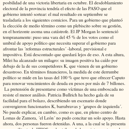
posbilidad de una victoria libertaria en octubre. El desdoblamiento
electoral de la provincia tendría el efecto de las PASO que el
gobierno intentó sortear: el mal resultado en septiembre se
trasladaría a los siguientes comicios. Para un gobierno que planteó
la elección de medio término como un plebiscito sobre su gestión,
en el horizonte asoma una catástrofe. El JP Morgan lo sentenció
tempranamente: puso una vara del 45 % de los votos como el
umbral de apoyo político que necesita superar el gobierno para
afrontar las ´reformas estructurales´ -laboral, previsional e
impositiva. Está descontado que quedará lejos de eso. A esta altura,
Milei ha alcanzado un milagro: su imagen positiva ha caído por
debajo de la de sus competidores K, que vienen de un gobierno
desastroso. En términos financieros, la medida de este derrumbe
político se mide en las tasas del 100 % que tuvo que ofrecer Caputo
para renovar vencimientos de deuda en pesos por más de 7 billones.
La pretensión de presentarse como víctimas de una emboscada no
resiste el menor análisis. Patricia Bullrich ha hecho gala de su
facilidad para el bolazo, describiendo un escenario donde
convergieron funcionarios K, barrabravas y ´grupos de izquierda´.
No puede explicar, en cambio, como es que, en pleno centro de
Lomas de Zamora, ´el León´ no pudo concitar un solo apoyo. Hasta
ahora, dos personas fueron detenidas. A una, a la cual se la presenta