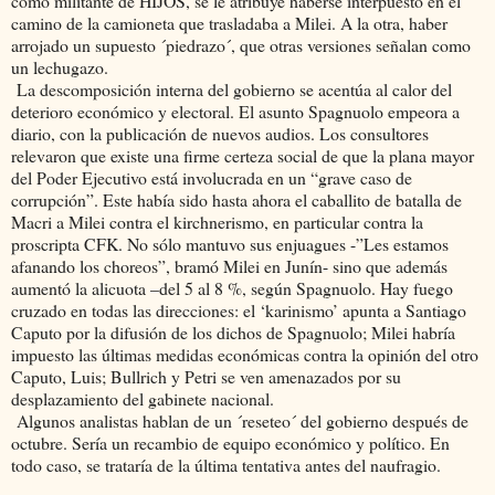
como militante de HIJOS, se le atribuye haberse interpuesto en el
camino de la camioneta que trasladaba a Milei. A la otra, haber
arrojado un supuesto ´piedrazo´, que otras versiones señalan como
un lechugazo.
La descomposición interna del gobierno se acentúa al calor del
deterioro económico y electoral. El asunto Spagnuolo empeora a
diario, con la publicación de nuevos audios. Los consultores
relevaron que existe una firme certeza social de que la plana mayor
del Poder Ejecutivo está involucrada en un “grave caso de
corrupción”. Este había sido hasta ahora el caballito de batalla de
Macri a Milei contra el kirchnerismo, en particular contra la
proscripta CFK. No sólo mantuvo sus enjuagues -”Les estamos
afanando los choreos”, bramó Milei en Junín- sino que además
aumentó la alicuota –del 5 al 8 %, según Spagnuolo. Hay fuego
cruzado en todas las direcciones: el ‘karinismo’ apunta a Santiago
Caputo por la difusión de los dichos de Spagnuolo; Milei habría
impuesto las últimas medidas económicas contra la opinión del otro
Caputo, Luis; Bullrich y Petri se ven amenazados por su
desplazamiento del gabinete nacional.
Algunos analistas hablan de un ´reseteo´ del gobierno después de
octubre. Sería un recambio de equipo económico y político. En
todo caso, se trataría de la última tentativa antes del naufragio.